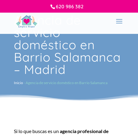
620 986 382
Agencia de
servicio
doméstico en
Barrio Salamanca
– Madrid
Inicio
-
Agencia de servicio doméstico en Barrio Salamanca
Si lo que buscas es un
agencia
profesional
de